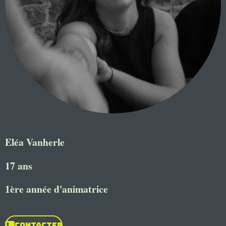
Eléa Vanherle
17 ans
1ère année d'animatrice
Contacter