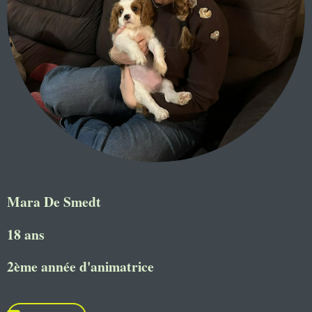
Mara De Smedt
18 ans
2ème année d'animatrice