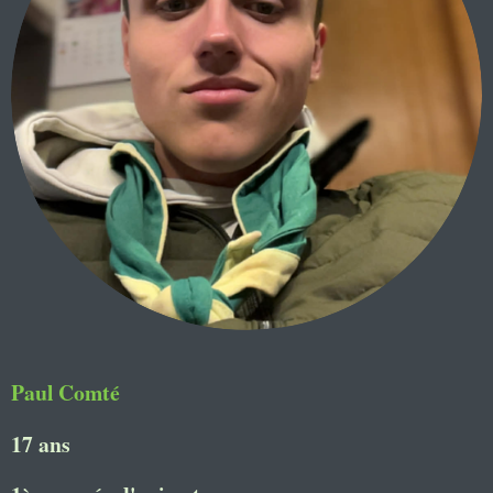
Paul Comté
17 ans