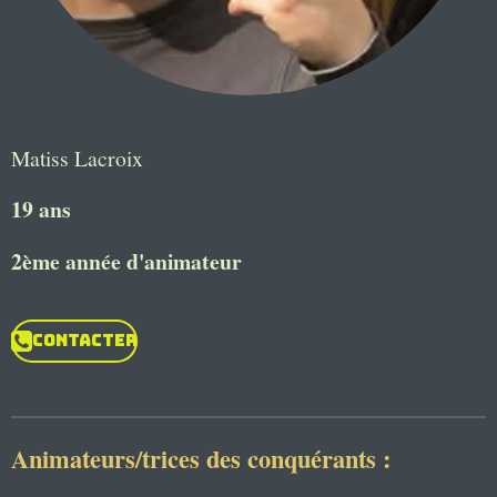
Matiss Lacroix
19 ans
2ème année d'animateur
Contacter
Animateurs/trices des conquérants :