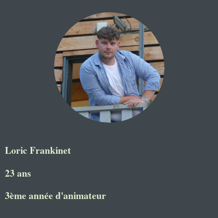
Loric Frankinet
23 ans
3ème année d'animateur