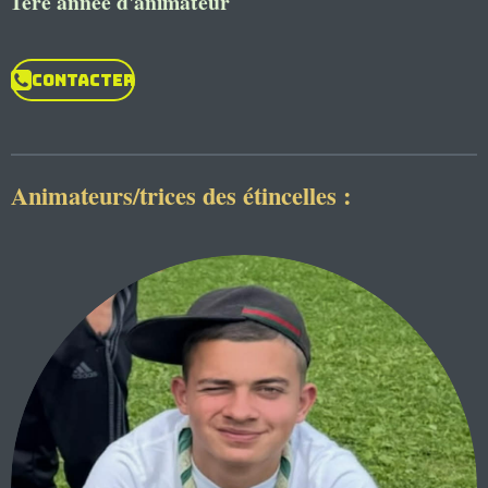
1ère année d'animateur
Contacter
Animateurs/trices des étincelles :