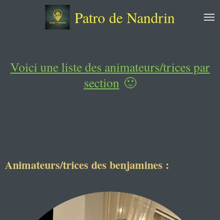
Passer
Patro de Nandrin
au
contenu
principal
Voici une liste des animateurs/trices par
section
🙂
Animateurs/trices des benjamines :