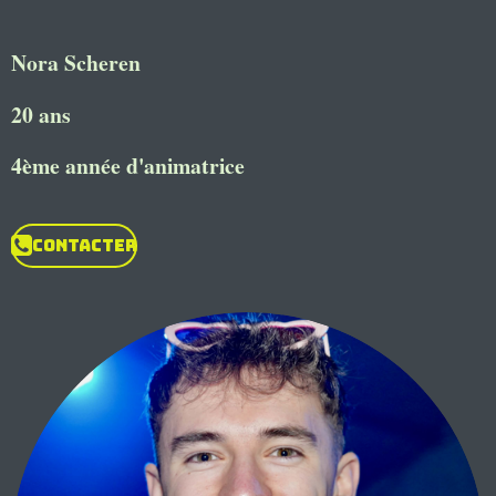
Nora Scheren
20 ans
4ème année d'animatrice
contacter