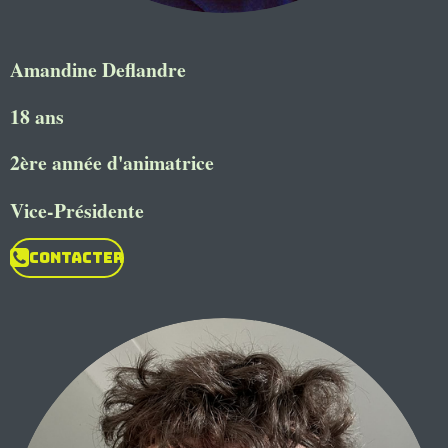
Amandine Deflandre
18 ans
2ère année d'animatrice
Vice-Présidente
Contacter